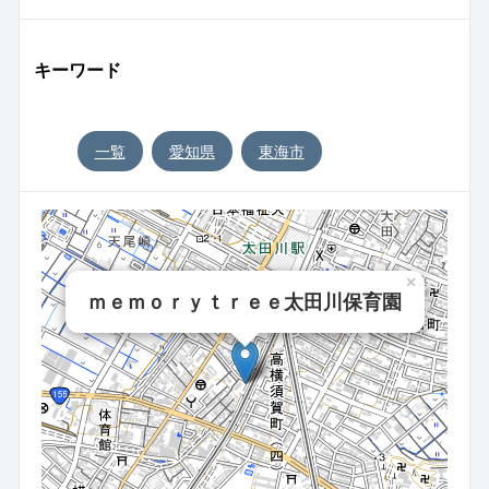
キーワード
一覧
愛知県
東海市
×
ｍｅｍｏｒｙｔｒｅｅ太田川保育園