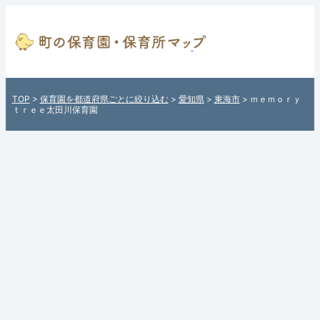
ｍｅｍｏｒｙｔｒｅｅ太田
川保育園（愛知県東海市）
の保育園情報 - 全国各地の
TOP
>
保育園を都道府県ごとに絞り込む
>
愛知県
>
東海市
> ｍｅｍｏｒｙ
保育園を住所付きでご紹
ｔｒｅｅ太田川保育園
介！日本全国の保育園検索
サイト「町の保育園・保育
所マップ」