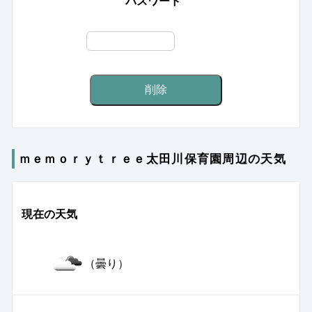
パスワード
ｍｅｍｏｒｙｔｒｅｅ太田川保育園周辺の天気
現在の天気
（曇り）