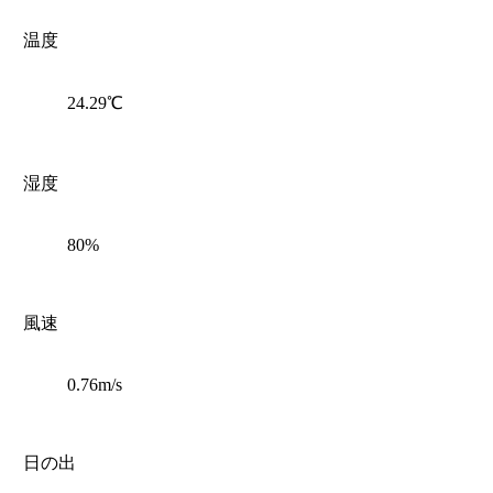
温度
24.29℃
湿度
80%
風速
0.76m/s
日の出