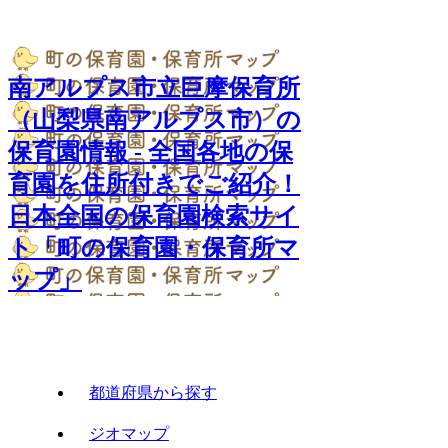
南アルプス市立巨摩保育所
（山梨県南アルプス市）の
保育園情報 - 全国各地の保
育園を住所付きでご紹介！
日本全国の保育園検索サイ
ト「町の保育園・保育所マ
ップ」
都道府県から探す
ジオマップ