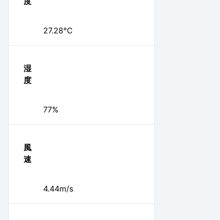
度
27.28℃
湿
度
77%
風
速
4.44m/s