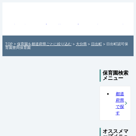
日出町認可保育園豊岡保育園（大分県日出町
育園情報 - 全国各地の保育園を住所付きでご
日本全国の保育園検索サイト「町の保育園・
TOP
>
保育園を都道府県ごとに絞り込む
>
大分県
>
日出町
> 日出町認可保
マップ」
育園豊岡保育園
保育園検索
メニュー
都道
府県
で探
す
オススメマ