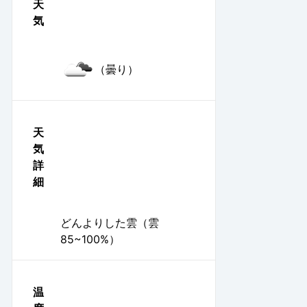
天
気
（曇り）
天
気
詳
細
どんよりした雲（雲
85~100%）
温