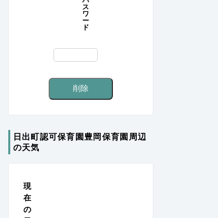
ス
ワ
ー
ド
日出町認可保育園豊岡保育園周辺
の天気
現
在
の