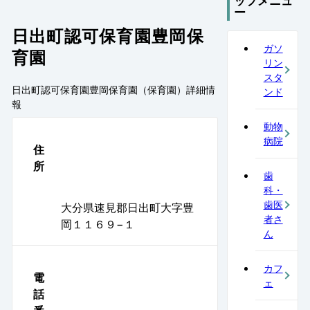
ップメニュ
ー
日出町認可保育園豊岡保
ガソ
育園
リン
スタ
日出町認可保育園豊岡保育園（保育園）
詳細情
ンド
報
動物
病院
住
所
歯
科・
歯医
大分県速見郡日出町大字豊
者さ
岡１１６９−１
ん
カフ
電
ェ
話