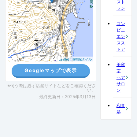
スト
ラン
コン
ビニ
エン
スス
トア
Leaflet
|
地理院タイル
美容
Googleマップで表示
室・
ヘア
サロ
※伺う際は必ず店舗サイトなどをご確認くださ
い。
ン
最終更新日：2025年3月13日
和食
処