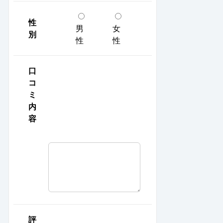
性
男
女
別
性
性
口
コ
ミ
内
容
評