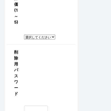
価
(1
～
5)
削
除
用
パ
ス
ワ
ー
ド