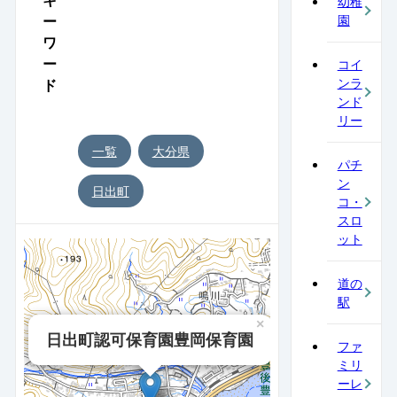
幼稚
ー
園
ワ
ー
コイ
ンラ
ド
ンド
リー
一覧
大分県
パチ
ン
日出町
コ・
スロ
ット
道の
駅
×
日出町認可保育園豊岡保育園
ファ
ミリ
ーレ