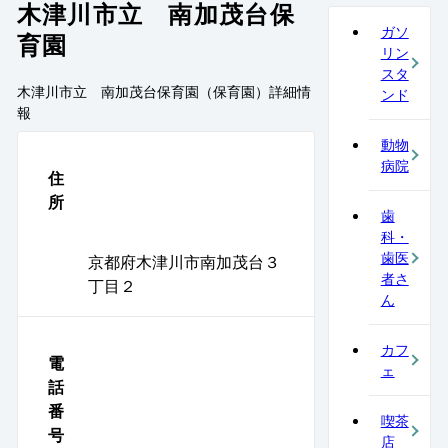
木津川市立 南加茂台保
ガソ
育園
リン
スタ
木津川市立 南加茂台保育園（保育園）
詳細情
ンド
報
動物
病院
住
所
歯
科・
歯医
京都府木津川市南加茂台３
者さ
丁目２
ん
カフ
電
ェ
話
番
喫茶
号
店