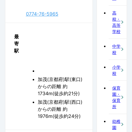
高
0774-76-5965
校・
高等
学校
最
寄
中学
駅
校
小学
校
加茂(京都府)駅(東口)
からの距離 約
保育
1734m(徒歩約21分)
園・
保育
加茂(京都府)駅(西口)
所
からの距離 約
1976m(徒歩約24分)
幼稚
園