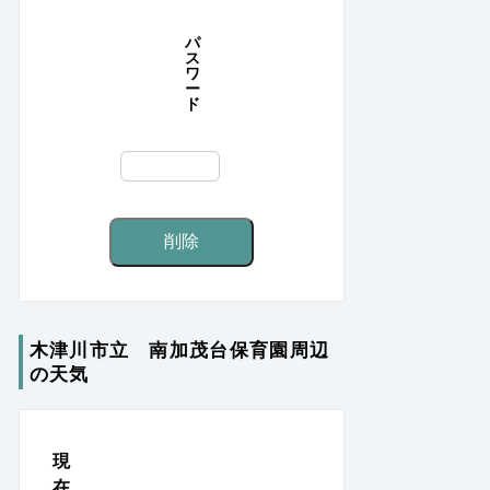
パ
ス
ワ
ー
ド
木津川市立 南加茂台保育園周辺
の天気
現
在