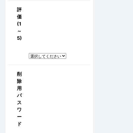
評
価
(1
～
5)
削
除
用
パ
ス
ワ
ー
ド