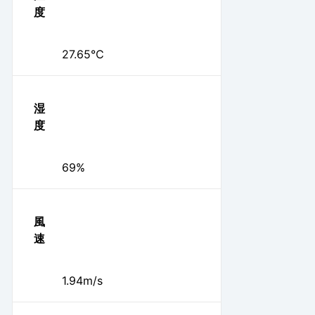
度
27.65℃
湿
度
69%
風
速
1.94m/s