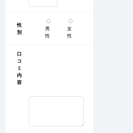
性
男
女
別
性
性
口
コ
ミ
内
容