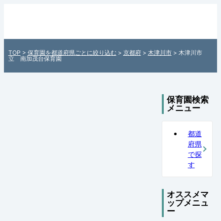
木津川市立 南加茂台保育園（京都府木津
川市）の保育園情報 - 全国各地の保育園を
住所付きでご紹介！日本全国の保育園検索
TOP
>
保育園を都道府県ごとに絞り込む
>
京都府
>
木津川市
> 木津川市
サイト「町の保育園・保育所マップ」
立 南加茂台保育園
保育園検索
メニュー
都道
府県
で探
す
オススメマ
ップメニュ
ー