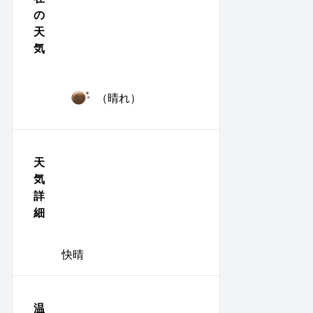
の
天
気
（晴れ）
天
気
詳
細
快晴
温