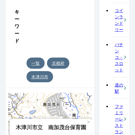
コイ
キ
ンラ
ー
ンド
ワ
リー
ー
ド
パチ
ン
コ・
一覧
京都府
スロ
ット
木津川市
道の
駅
ファ
ミリ
ーレ
×
スト
木津川市立 南加茂台保育園
ラン