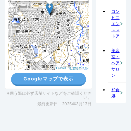
コン
ビニ
エン
スス
トア
美容
室・
ヘア
Leaflet
|
地理院タイル
サロ
ン
Googleマップで表示
和食
※伺う際は必ず店舗サイトなどをご確認くださ
処
い。
最終更新日：2025年3月13日