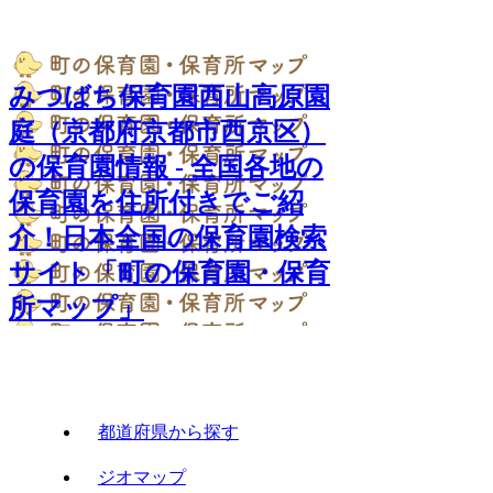
みつばち保育園西山高原園
庭（京都府京都市西京区）
の保育園情報 - 全国各地の
保育園を住所付きでご紹
介！日本全国の保育園検索
サイト「町の保育園・保育
所マップ」
都道府県から探す
ジオマップ