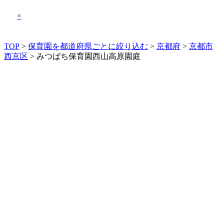
×
TOP
>
保育園を都道府県ごとに絞り込む
>
京都府
>
京都市
西京区
> みつばち保育園西山高原園庭