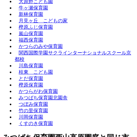
大原野こども園
牛ヶ瀬保育園
新林保育園
月見ヶ丘 こどもの家
樫原ふじ保育園
嵐山保育園
福西保育園
かつらのみや保育園
関西国際学園サクラインターナショナルスクール京
都校
川島保育園
桂東 こども園
とだ保育園
樫原保育園
かつらがわ保育園
みつばち保育園北園舎
つぼみ保育園
竹の里保育園
川岡保育園
くすのき保育園