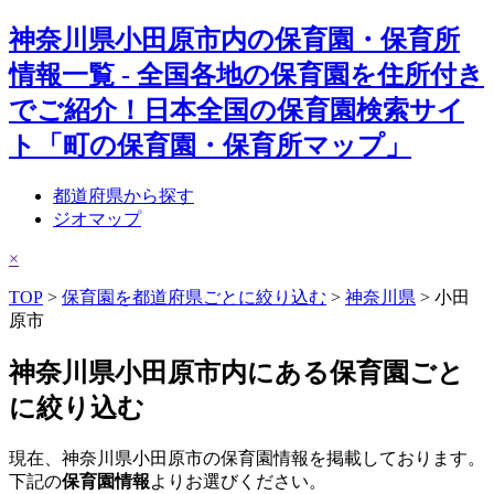
神奈川県小田原市内の保育園・保育所
情報一覧 - 全国各地の保育園を住所付き
でご紹介！日本全国の保育園検索サイ
ト「町の保育園・保育所マップ」
都道府県から探す
ジオマップ
×
TOP
>
保育園を都道府県ごとに絞り込む
>
神奈川県
> 小田
原市
神奈川県小田原市内にある保育園ごと
に絞り込む
現在、神奈川県小田原市の保育園情報を掲載しております。
下記の
保育園情報
よりお選びください。