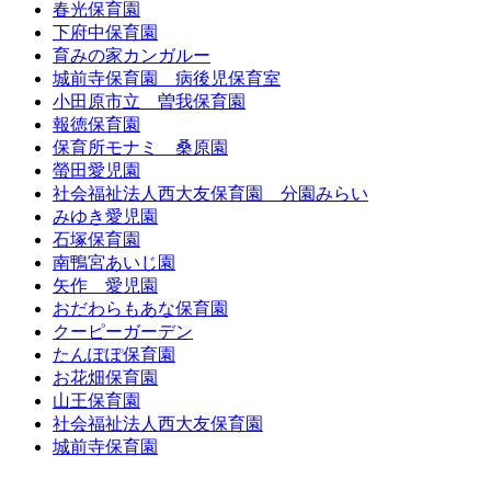
春光保育園
下府中保育園
育みの家カンガルー
城前寺保育園 病後児保育室
小田原市立 曽我保育園
報徳保育園
保育所モナミ 桑原園
螢田愛児園
社会福祉法人西大友保育園 分園みらい
みゆき愛児園
石塚保育園
南鴨宮あいじ園
矢作 愛児園
おだわらもあな保育園
クーピーガーデン
たんぽぽ保育園
お花畑保育園
山王保育園
社会福祉法人西大友保育園
城前寺保育園